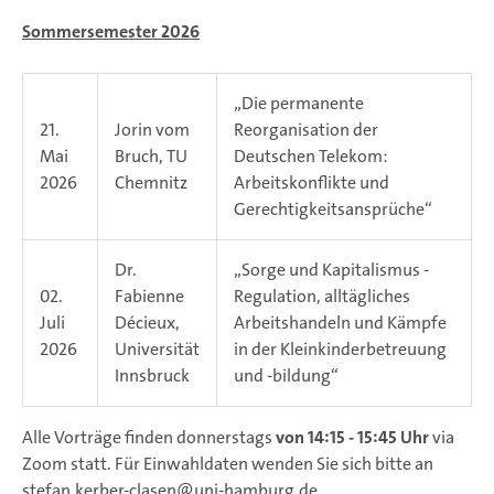
Sommersemester 2026
„Die permanente
21.
Jorin vom
Reorganisation der
Mai
Bruch, TU
Deutschen Telekom:
2026
Chemnitz
Arbeitskonflikte und
Gerechtigkeitsansprüche“
Dr.
„Sorge und Kapitalismus -
02.
Fabienne
Regulation, alltägliches
Juli
Décieux,
Arbeitshandeln und Kämpfe
2026
Universität
in der Kleinkinderbetreuung
Innsbruck
und -bildung“
Alle Vorträge finden donnerstags
von 14:15 - 15:45 Uhr
via
Zoom statt. Für Einwahldaten wenden Sie sich bitte an
stefan.kerber-clasen@uni-hamburg.de