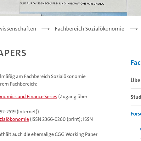
lwissenschaften
Fachbereich Sozialökonomie
apers
Fac
elmäßig am Fachbereich Sozialökonomie
Übe
erem Fachbereich:
nomics and Finance Series
(Zugang über
Stu
92-2519 (Internet))
For
ozialökonomie
(ISSN 2366-0260 (print); ISSN
nthält auch die ehemalige CGG Working Paper