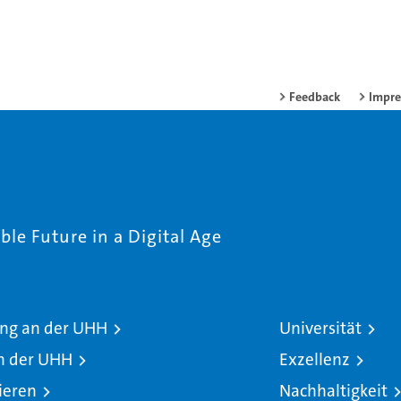
Feedback
Impr
le Future in a Digital Age
ng an der UHH
Universität
n der UHH
Exzellenz
ieren
Nachhaltigkeit