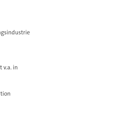
ngsindustrie
v.a. in
tion