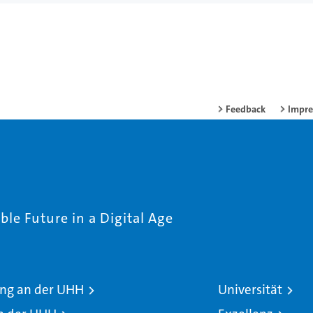
Feedback
Impr
le Future in a Digital Age
ng an der UHH
Universität