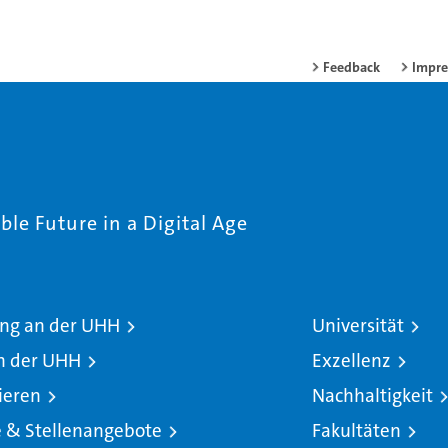
Feedback
Impr
le Future in a Digital Age
ng an der UHH
Universität
n der UHH
Exzellenz
ieren
Nachhaltigkeit
e & Stellenangebote
Fakultäten