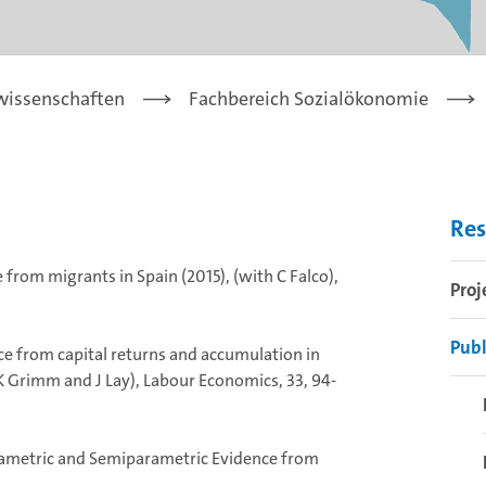
lwissenschaften
Fachbereich Sozialökonomie
Res
 from migrants in Spain (2015), (with C Falco),
Proj
Publ
nce from capital returns and accumulation in
K Grimm and J Lay), Labour Economics, 33, 94-
rametric and Semiparametric Evidence from