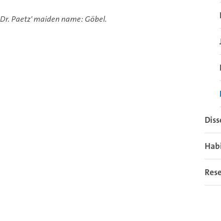
Dr. Paetz' maiden name: Göbel.
Diss
Habi
Res