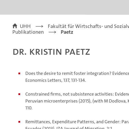
UHH
Fakultät für Wirtschafts- und Sozia
Publikationen
Paetz
Dr. Kristin Paetz
Does the desire to remit foster integration? Evidence
Economics Letters, 137, 131-134.
Constrained firms, not subsistence activities: Evide
Peruvian microenterprises (2015), (with M Dodlova, 
110.
Remittances, Expenditure Patterns, and Gender: Pa
Ecuador (2013), IZA Journal of Migration, 2:1.