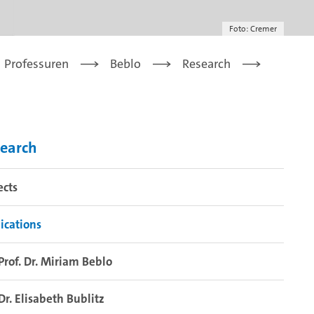
Foto: Cremer
Professuren
Beblo
Research
earch
ects
ications
Prof. Dr. Miriam Beblo
Dr. Elisabeth Bublitz