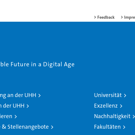
Feedback
Impr
le Future in a Digital Age
ng an der UHH
Universität
n der UHH
Exzellenz
ieren
Nachhaltigkeit
e & Stellenangebote
Fakultäten