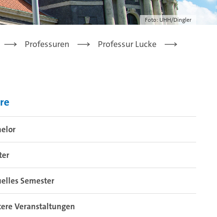
Foto: UHH/Dingler
Professuren
Professur Lucke
re
elor
ter
elles Semester
ere Veranstaltungen