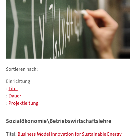
Sortieren nach:
Einrichtung
:
Titel
:
Dauer
:
Projektleitung
Sozialökonomie\Betriebswirtschaftslehre
Titel:
Business Model Innovation for Sustainable Energy