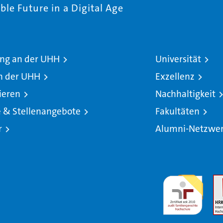
le Future in a Digital Age
ng an der UHH
Universität
n der UHH
Exzellenz
ieren
Nachhaltigkeit
e & Stellenangebote
Fakultäten
r
Alumni-Netzwe