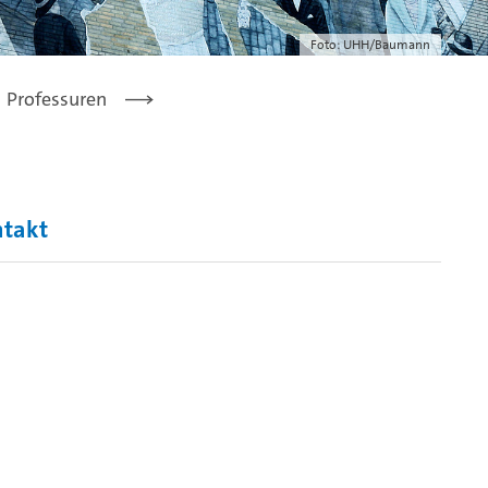
Foto: UHH/Baumann
Professuren
ntakt