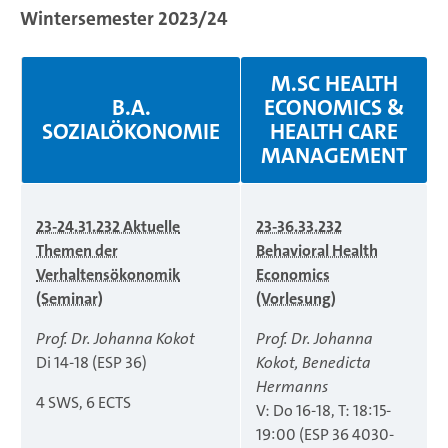
Wintersemester 2023/24
M.SC HEALTH
B.A.
ECONOMICS &
SOZIALÖKONOMIE
HEALTH CARE
MANAGEMENT
23-24.31.232 Aktuelle
23-36.33.232
Themen der
Behavioral Health
Verhaltensökonomik
Economics
(Seminar)
(Vorlesung)
Prof. Dr. Johanna Kokot
Prof. Dr. Johanna
Di 14-18 (ESP 36)
Kokot, Benedicta
Hermanns
4 SWS, 6 ECTS
V: Do 16-18, T: 18:15-
19:00 (ESP 36 4030-