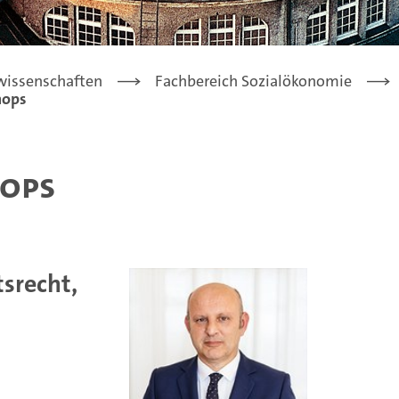
lwissenschaften
Fachbereich Sozialökonomie
nops
nops
tsrecht,