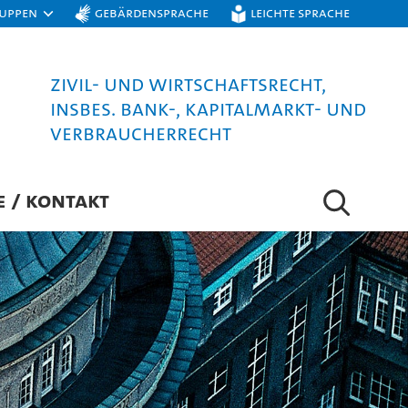
ruppen
Gebärdensprache
Leichte Sprache
Zivil- und Wirtschaftsrecht,
insbes. Bank-, Kapitalmarkt- und
Verbraucherrecht
E / KONTAKT