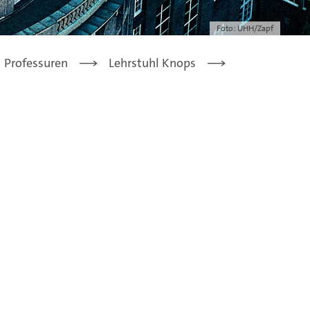
Foto: UHH/Zapf
Professuren
Lehrstuhl Knops