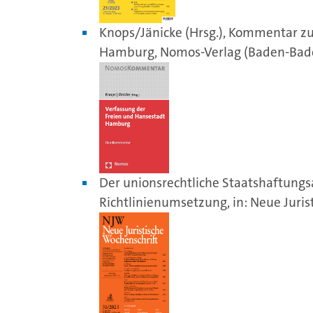
Knops/Jänicke (Hrsg.), Kommentar zu
Hamburg, Nomos-Verlag (Baden-Bade
Der unionsrechtliche Staatshaftung
Richtlinienumsetzung, in: Neue Juris