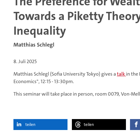
The Preference for Wealt
Towards a Piketty Theor
Inequality
Matthias Schlegl
8. Juli 2025
Matthias Schlegl (Sofia University Tokyo) gives a
talk
in the
Economics", 12:15 - 13:30pm.
This seminar will take place in person, room 0079, Von-Mell
teilen
teilen