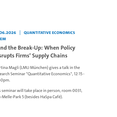
.06.2026
|
Quantitative Economics
Sem
nd the Break-Up: When Policy
srupts Firms’ Supply Chains
tina Magli (LMU München) gives a talk in the
earch Seminar "Quantitative Economics", 12:15 -
30pm.
s seminar will take place in person, room 0031,
-Melle-Park 5 (besides HaSpa Café).