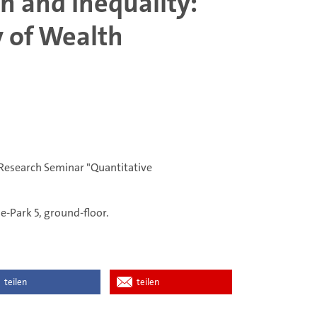
h and Inequality:
y of Wealth
 Research Seminar "Quantitative
e-Park 5, ground-floor.
teilen
teilen