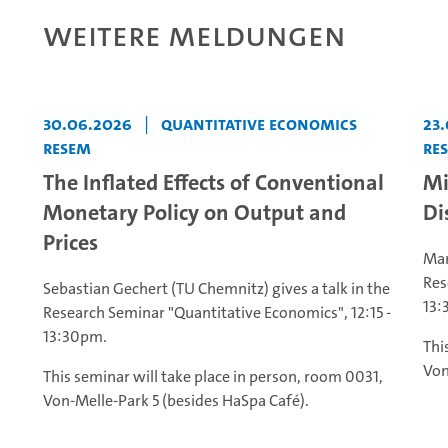
Weitere Meldungen
30.06.2026
|
Quantitative Economics
23
ReSem
Re
The Inflated Effects of Conventional
Mi
Monetary Policy on Output and
Di
Prices
Mar
Res
Sebastian Gechert (TU Chemnitz) gives a talk in the
13:
Research Seminar "Quantitative Economics", 12:15 -
13:30pm.
Thi
Von
This seminar will take place in person, room 0031,
Von-Melle-Park 5 (besides HaSpa Café).