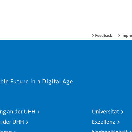
Feedback
Impr
le Future in a Digital Age
ng an der UHH
Universität
n der UHH
Exzellenz