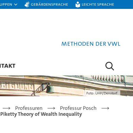
ruppen
Gebärdensprache
Leichte Sprache
Methoden der VWL
NTAKT
Foto: UHH/Denstorf
Professuren
Professur Posch
 Piketty Theory of Wealth Inequality