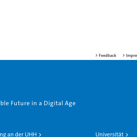
Feedback
Impr
le Future in a Digital Age
ng an der UHH
Universität