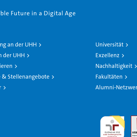
le Future in a Digital Age
ng an der UHH
Universität
n der UHH
Exzellenz
ieren
Nachhaltigkeit
e & Stellenangebote
Fakultäten
r
Alumni-Netzwe