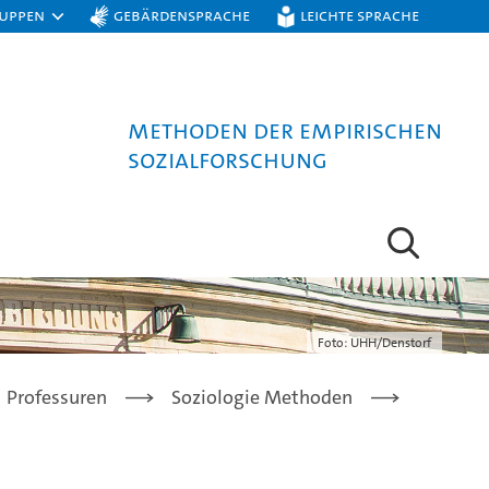
ruppen
Gebärdensprache
Leichte Sprache
Methoden der empirischen
Sozialforschung
Foto: UHH/Denstorf
Professuren
Soziologie Methoden