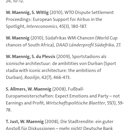
24, 10-12.
W. Maennig, S. Wittig
(2010), WTO Dispute Settlement
Proceedings: European Support for Airbus in the
Spotlight,
Intereconomics
, 45(3), 180-187.
W. Maennig
(2010), Südafrikas WM-Chancen (World Cup
chances of South Africa),
DAAD Länderprofil Südafrika
, 27.
W. Maennig, S. du Plessis
(2009), Sportstadions als
iconische architectuur: de ambitities von Durban (Sport
stadia with iconic architecture: the ambitions of
Durban),
Rooilijn
, 42(7), 466-473.
S. Allmers, W. Maennig
(2008), Fußball-
Europameisterschaften: Expect Emotions and Party – not
Earnings and Profit,
Wirtschaftspolitische Blaetter
, 55(1), 59-
78.
T. Just, W. Maennig
(2008), Die Stadtrendite: ein guter
Anstoß für Diskussionen – mehr nicht! Deutsche Bank