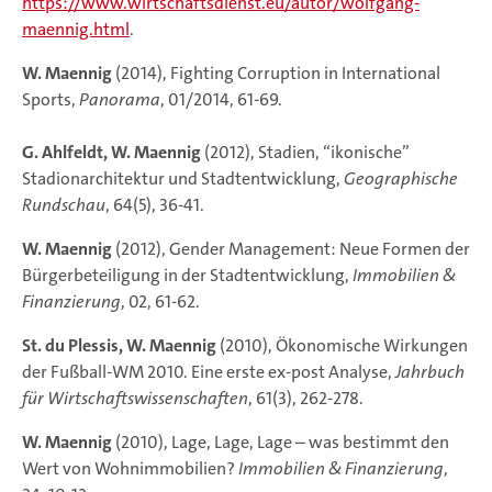
https://www.wirtschaftsdienst.eu/autor/wolfgang-
maennig.html
.
W. Maennig
(2014), Fighting Corruption in International
Sports,
Panorama
, 01/2014, 61-69.
G. Ahlfeldt, W. Maennig
(2012), Stadien, “ikonische”
Stadionarchitektur und Stadtentwicklung,
Geographische
Rundschau
, 64(5), 36-41.
W. Maennig
(2012), Gender Management: Neue Formen der
Bürgerbeteiligung in der Stadtentwicklung,
Immobilien &
Finanzierung
, 02, 61-62.
St. du Plessis, W. Maennig
(2010), Ökonomische Wirkungen
der Fußball-WM 2010. Eine erste ex-post Analyse,
Jahrbuch
für Wirtschaftswissenschaften
, 61(3), 262-278.
W. Maennig
(2010), Lage, Lage, Lage – was bestimmt den
Wert von Wohnimmobilien?
Immobilien & Finanzierung
,