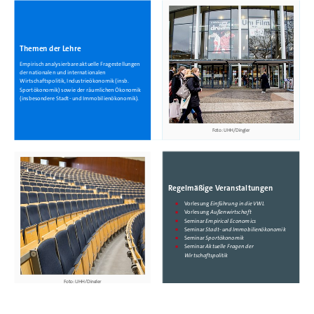
Themen der Lehre
Empirisch analysierbare aktuelle Fragestellungen
der nationalen und internationalen
Wirtschaftspolitik, Industrieökonomik (insb.
Sportökonomik) sowie der räumlichen Ökonomik
(insbesondere Stadt- und Immobilienökonomik).
Foto: UHH/Dingler
Regelmäßige Veranstaltungen
Vorlesung
Einführung in die VWL
Vorlesung
Außenwirtschaft
Seminar
Empirical Economics
Seminar
Stadt- und Immobilienökonomik
Seminar
Sportökonomik
Seminar
Aktuelle Fragen der
Wirtschaftspolitik
Foto: UHH/Dingler