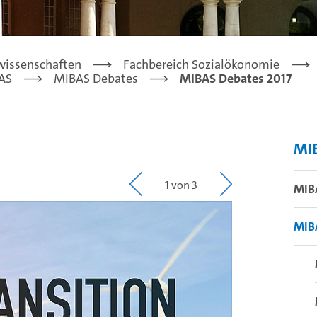
lwissenschaften
Fachbereich Sozialökonomie
AS
MIBAS Debates
MIBAS Debates 2017
MI
1 von 3
MIB
MIB