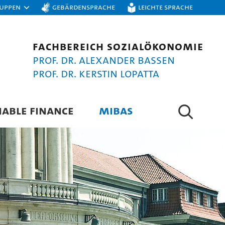
ruppen
Gebärdensprache
Leichte Sprache
Fachbereich Sozialökonomie
Prof. Dr. Alexander Bassen
Prof. Dr. Kerstin Lopatta
NABLE FINANCE
MIBAS