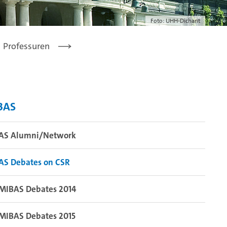
Foto: UHH-Dichant
Professuren
BAS
AS Alumni/Network
AS Debates on CSR
Sustainable Food Consumption - Business or Burden
MIBAS Debates 2014
MIBAS Debates 2015