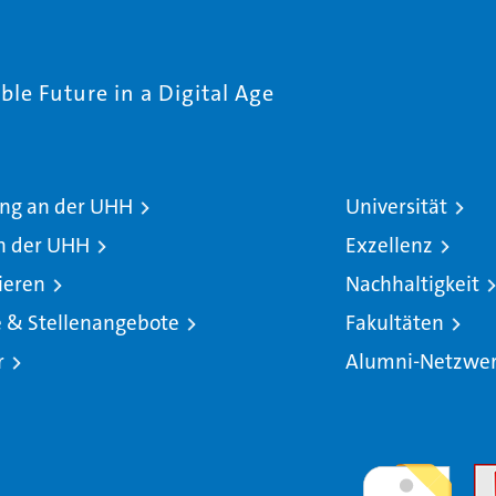
le Future in a Digital Age
ng an der UHH
Universität
n der UHH
Exzellenz
ieren
Nachhaltigkeit
e & Stellenangebote
Fakultäten
r
Alumni-Netzwe