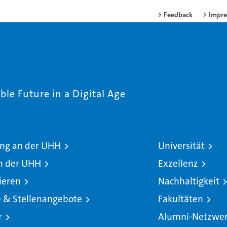
Feedback
Impr
le Future in a Digital Age
ng an der UHH
Universität
n der UHH
Exzellenz
ieren
Nachhaltigkeit
e & Stellenangebote
Fakultäten
r
Alumni-Netzwe