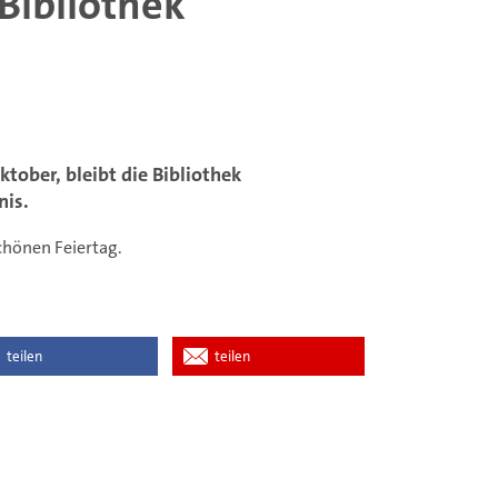
Bibliothek
tober, bleibt die Bibliothek
nis.
hönen Feiertag.
teilen
teilen