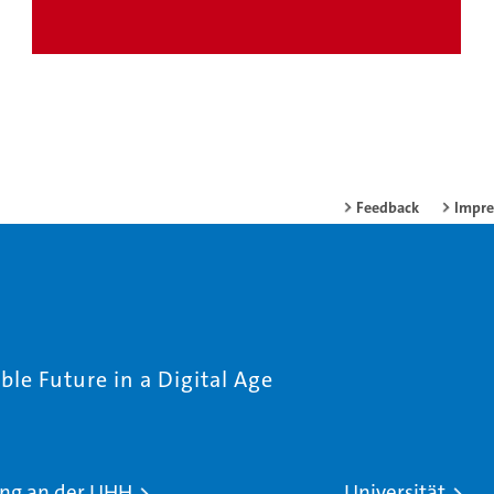
Feedback
Impr
le Future in a Digital Age
ng an der UHH
Universität