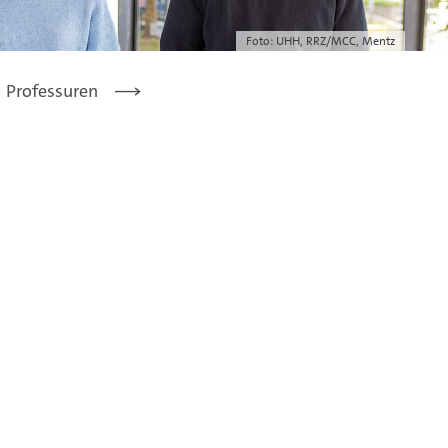
Foto: UHH, RRZ/MCC, Mentz
Professuren