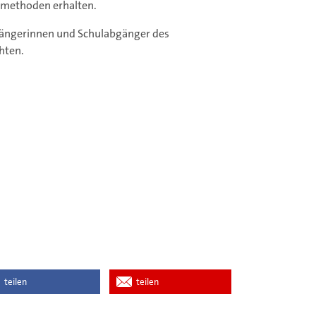
smethoden erhalten.
bgängerinnen und Schulabgänger des
chten.
teilen
teilen