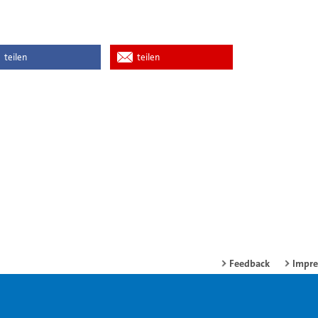
teilen
teilen
Feedback
Impr