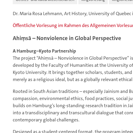
Dr. Maria Rosa Lehmann, Art History, University of Quebec
Öffentliche Vorlesung im Rahmen des Allgemeinen Vorles
Ahiṃsā – Nonviolence in Global Perspective
A Hamburg–Kyoto Partnership
The project “Ahiṃsā – Nonviolence in Global Perspective” is 
developed by the Faculty of Humanities at the University o
Kyoto University. It brings together scholars, students, and
merely as a religious ideal, but as a globally relevant ethic
Rooted in South Asian traditions – especially Jainism and
compassion, environmental ethics, food practices, social just
builds on Hamburg’s long-standing research tradition in Ja
into a transdisciplinary and transcultural dialogue that con
contemporary global challenges.
Designed as a student-centered format, the program integra