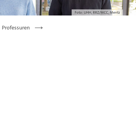
Foto: UHH, RRZ/MCC, Mentz
Professuren