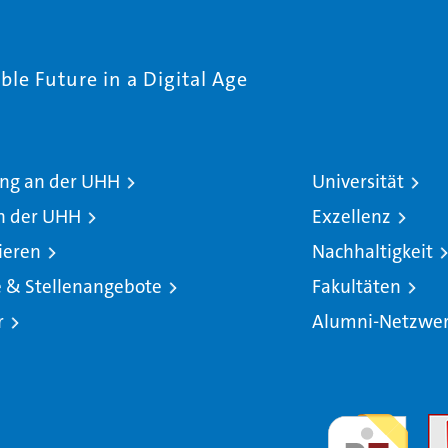
le Future in a Digital Age
ng an der UHH
Universität
n der UHH
Exzellenz
ieren
Nachhaltigkeit
e & Stellenangebote
Fakultäten
r
Alumni-Netzwe