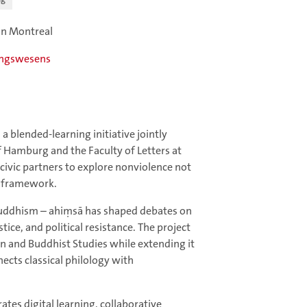
 in Montreal
ungswesens
a blended-learning initiative jointly
f Hamburg and the Faculty of Letters at
 civic partners to explore nonviolence not
al framework.
 Buddhism – ahiṃsā has shaped debates on
ice, and political resistance. The project
in and Buddhist Studies while extending it
nects classical philology with
tes digital learning, collaborative